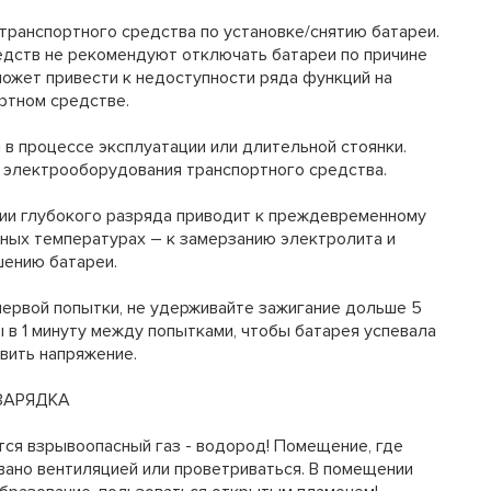
транспортного средства по установке/снятию батареи.
дств не рекомендуют отключать батареи по причине
может привести к недоступности ряда функций на
ртном средстве.
 в процессе эксплуатации или длительной стоянки.
 электрооборудования транспортного средства.
ии глубокого разряда приводит к преждевременному
ьных температурах – к замерзанию электролита и
шению батареи.
 первой попытки, не удерживайте зажигание дольше 5
 в 1 минуту между попытками, чтобы батарея успевала
вить напряжение.
ЗАРЯДКА
ся взрывоопасный газ - водород! Помещение, где
ано вентиляцией или проветриваться. В помещении