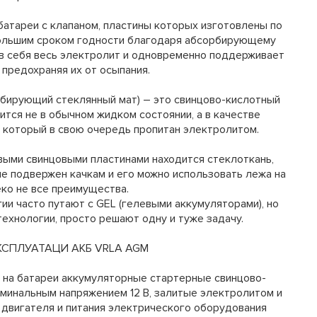
атареи с клапаном, пластины которых изготовлены по
ольшим сроком годности благодаря абсорбирующему
в себя весь электролит и одновременно поддерживает
 предохраняя их от осыпания.
рбирующий стеклянный мат) – это свинцово-кислотный
ится не в обычном жидком состоянии, а в качестве
, который в свою очередь пропитан электролитом.
выми свинцовыми пластинами находится стеклоткань,
не подвержен качкам и его можно использовать лежа на
еко не все преимущества.
и часто путают с GEL (гелевыми аккумуляторами), но
технологии, просто решают одну и туже задачу.
КСПЛУАТАЦИ АКБ VRLA AGM
 на батареи аккумуляторные стартерные свинцово-
минальным напряжением 12 В, залитые электролитом и
 двигателя и питания электрического оборудования