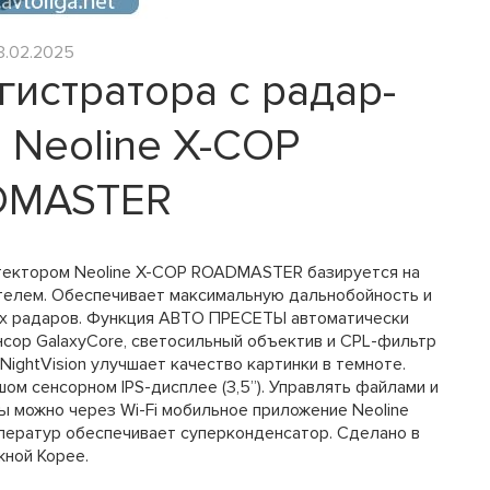
3.02.2025
истратора с радар-
 Neoline X-COP
DMASTER
тектором Neoline X-COP ROADMASTER базируется на
елем. Обеспечивает максимальную дальнобойность и
х радаров. Функция AВТО ПРЕСЕТЫ автоматически
нсор GalaxyCore, светосильный объектив и CPL-фильтр
 NightVision улучшает качество картинки в темноте.
м сенсорном IPS-дисплее (3,5”). Управлять файлами и
ы можно через Wi-Fi мобильное приложение Neoline
мператур обеспечивает суперконденсатор. Сделано в
ной Корее.