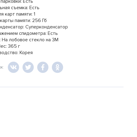
парковки: Есть
ьная съемка: Есть
я карт памяти: 1
карты памяти: 256 Гб
нденсатор: Суперконденсатор
ажением спидометра: Есть
: На лобовое стекло на 3М
ес: 365 г
водство: Корея
ях: