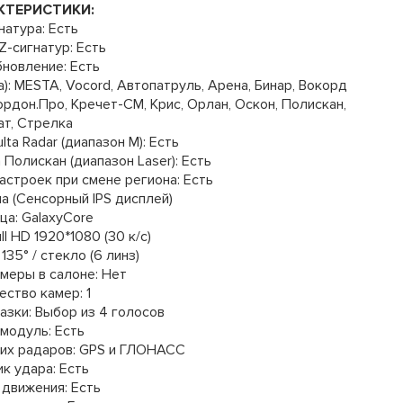
КТЕРИСТИКИ:
натура: Есть
Z-сигнатур: Есть
бновление: Есть
): MESTA, Vocord, Автопатруль, Арена, Бинар, Вокорд
ордон.Про, Кречет-СМ, Крис, Орлан, Оскон, Полискан,
ат, Стрелка
ta Radar (диапазон М): Есть
Полискан (диапазон Laser): Есть
астроек при смене региона: Есть
а (Сенсорный IPS дисплей)
ца: GalaxyCore
l HD 1920*1080 (30 к/с)
135° / стекло (6 линз)
меры в салоне: Нет
ество камер: 1
азки: Выбор из 4 голосов
модуль: Есть
ких радаров: GPS и ГЛОНАСС
к удара: Есть
 движения: Есть