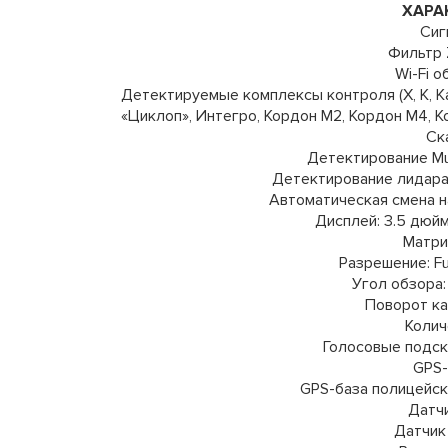
ХАРА
Сиг
Фильтр 
Wi-Fi о
Детектируемые комплексы контроля (Х, К, Ка
«Циклоп», Интегро, Кордон М2, Кордон М4, К
Ск
Детектирование Mul
Детектирование лидара 
Автоматическая смена н
Дисплей: 3.5 дюйм
Матри
Разрешение: Ful
Угол обзора: 
Поворот ка
Колич
Голосовые подск
GPS-
GPS-база полицейс
Датчи
Датчик