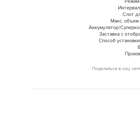
Режим 
Интервал
Слот дл
Макс. объем 
Аккумулятор/Суперко
Заставка с отобр
Способ установки
В
Произ
Поделиться в соц. сет