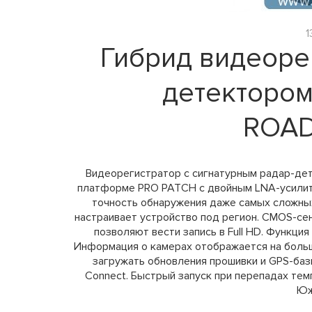
1
Гибрид видеорег
детектором
ROA
Видеорегистратор с сигнатурным радар-де
платформе PRO PATCH с двойным LNA-усилит
точность обнаружения даже самых сложны
настраивает устройство под регион. CMOS-се
позволяют вести запись в Full HD. Функция
Информация о камерах отображается на большо
загружать обновления прошивки и GPS-баз
Connect. Быстрый запуск при перепадах те
Юж