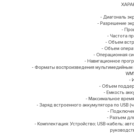
ХАРА
- Диагональ экр
- Разрешение эк
- Про
- Частота п
- Объем встр
- Объем операт
- Операционная си
- Навигационное прог
- Форматы воспроизведения мультимедийным про
WMV
- 
- Объем поддер
- Емкость акк
- Максимальное время
- Заряд встроенного аккумулятора по USB (ча
- Подключен
- Разъем для
- Комплектация: Устройство; USB-кабель; авто
руководств