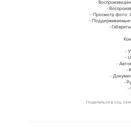
- Воспроизведен
- Воспроиз
- Просмотр фото: J
- Поддерживаемые 
- Габариты
Ком
- 
- 
- Авто
- 
- Докумен
- Р
-
Поделиться в соц. сет