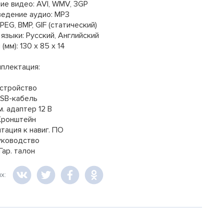
ие видео: AVI, WMV, 3GP
ведение аудио: MP3
PEG, BMP, GIF (статический)
языки: Русский, Английский
 (мм): 130 x 85 x 14
плектация:
Устройство
USB-кабель
м. адаптер 12 В
Кронштейн
тация к навиг. ПО
уководство
 Гар. талон
ях: