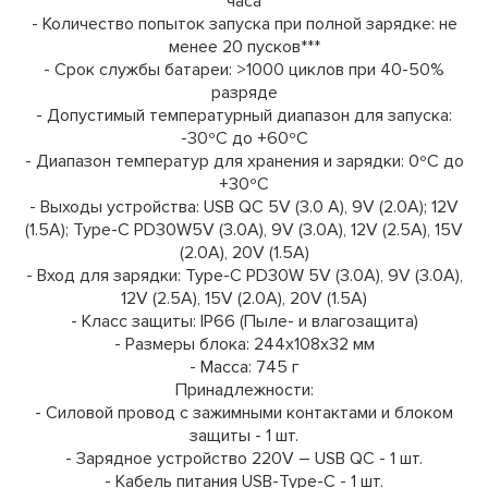
часа
- Количество попыток запуска при полной зарядке: не
менее 20 пусков***
- Срок службы батареи: >1000 циклов при 40-50%
разряде
- Допустимый температурный диапазон для запуска:
-30ºС до +60ºС
- Диапазон температур для хранения и зарядки: 0ºС до
+30ºС
- Выходы устройства: USB QC 5V (3.0 А), 9V (2.0A); 12V
(1.5A); Type-C PD30W5V (3.0А), 9V (3.0А), 12V (2.5A), 15V
(2.0A), 20V (1.5A)
- Вход для зарядки: Type-C PD30W 5V (3.0А), 9V (3.0А),
12V (2.5A), 15V (2.0A), 20V (1.5A)
- Класс защиты: IP66 (Пыле- и влагозащита)
- Размеры блока: 244x108x32 мм
- Масса: 745 г
Принадлежности:
- Силовой провод с зажимными контактами и блоком
защиты - 1 шт.
- Зарядное устройство 220V – USB QC - 1 шт.
- Кабель питания USB-Type-C - 1 шт.