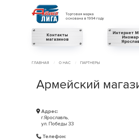
Торговая марка
основана в 1994 году
Интернет М
Контакты
Иномар
магазинов
Яросла
ГЛАВНАЯ
О НАС
ПАРТНЕРЫ
Армейский магази
Адрес:
г.Ярославль,
ул. Победы 33
Телефон: