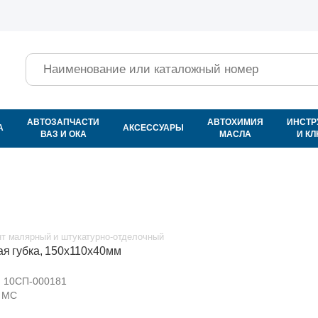
Поиск
АВТОЗАПЧАСТИ
АВТОХИМИЯ
ИНСТР
А
АКСЕССУАРЫ
ВАЗ И ОКА
МАСЛА
И К
т малярный и штукатурно-отделочный
ая губка, 150х110х40мм
:
10СП-000181
MC