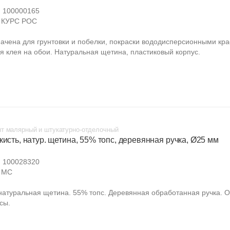
:
100000165
КУРС РОС
ачена для грунтовки и побелки, покраски вододисперсионными кра
я клея на обои. Натуральная щетина, пластиковый корпус.
т малярный и штукатурно-отделочный
кисть, натур. щетина, 55% топс, деревянная ручка, Ø25 мм
:
100028320
MC
натуральная щетина. 55% топс. Деревянная обработанная ручка. О
сы.