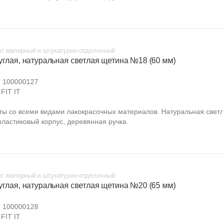
т малярный и штукатурно-отделочный
углая, натуральная светлая щетина №18 (60 мм)
:
100000127
FIT IT
ты со всеми видами лакокрасочных материалов. Натуральная свет
пластиковый корпус, деревянная ручка.
т малярный и штукатурно-отделочный
углая, натуральная светлая щетина №20 (65 мм)
:
100000128
FIT IT