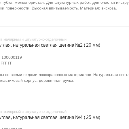
я губка, мелкопористая. Для штукатурных работ, для очистки инстр
тки поверхности. Высокая впитываемость. Материал: вискоза.
т малярный и штукатурно-отделочный
углая, натуральная светлая щетина №2 ( 20 мм)
:
100000119
FIT IT
ты со всеми видами лакокрасочных материалов. Натуральная свет
пластиковый корпус, деревянная ручка.
т малярный и штукатурно-отделочный
углая, натуральная светлая щетина №4 ( 25 мм)