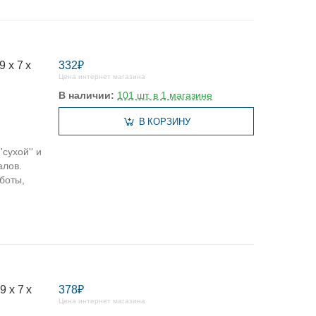
 х 7 х
332₽
Цена интернет магазина
В наличии:
101 шт. в 1 магазине
В КОРЗИНУ
сухой'' и
алов.
боты,
 х 7 х
378₽
Цена интернет магазина