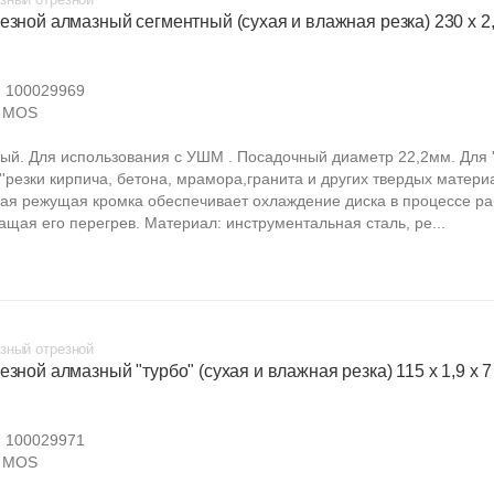
езной алмазный сегментный (сухая и влажная резка) 230 х 2,4
:
100029969
MOS
ый. Для использования с УШМ . Посадочный диаметр 22,2мм. Для ''
''резки кирпича, бетона, мрамора,гранита и других твердых матери
ая режущая кромка обеспечивает охлаждение диска в процессе ра
ащая его перегрев. Материал: инструментальная сталь, ре...
зный отрезной
езной алмазный "турбо" (сухая и влажная резка) 115 х 1,9 х 7 
:
100029971
MOS