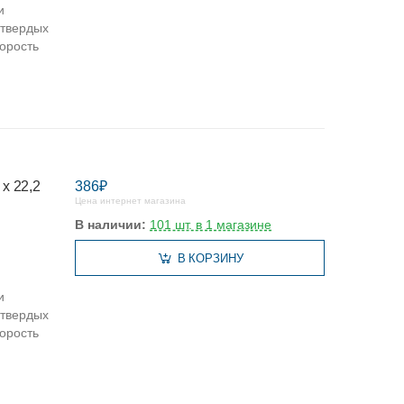
и
 твердых
орость
 х 22,2
386₽
Цена интернет магазина
В наличии:
101 шт. в 1 магазине
В КОРЗИНУ
и
 твердых
орость