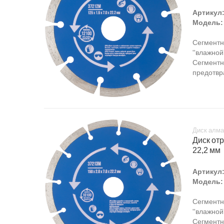
Артикул
Модель:
Сегментн
''влажной
Сегментн
предотвр
Диск алма
Диск отр
22,2 мм
Артикул
Модель:
Сегментн
''влажной
Сегментн