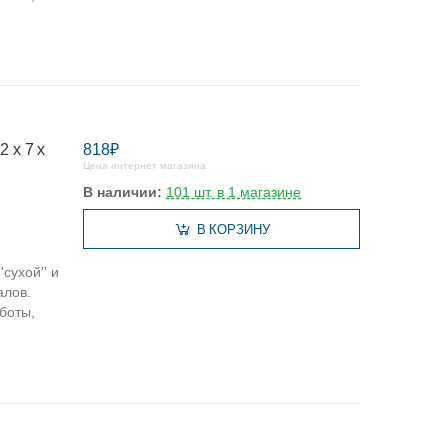
 х 7 х
818₽
Цена интернет магазина
В наличии:
101 шт. в 1 магазине
В КОРЗИНУ
сухой'' и
алов.
боты,