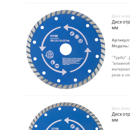
Диск алма
Диск отр
мм
Артикул
Модель:
''Турбо''
''влажной
материал
реза и с
Диск алма
Диск отр
мм