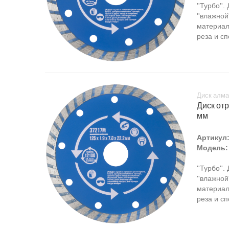
''Турбо''
''влажной
материал
реза и с
Диск алма
Диск отр
мм
Артикул
Модель:
''Турбо''
''влажной
материал
реза и с