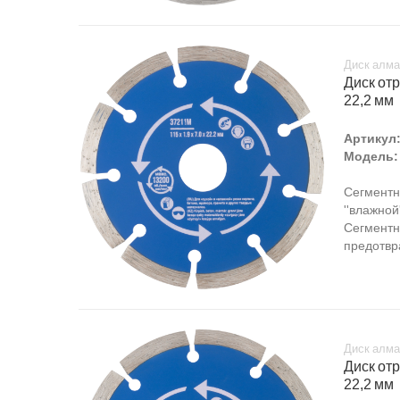
Диск алма
Диск отр
22,2 мм
Артикул
Модель:
Сегментн
''влажной
Сегментн
предотвр
Диск алма
Диск отр
22,2 мм