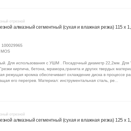
зный отрезной
езной алмазный сегментный (сухая и влажная резка) 115 х 1,9
:
100029965
MOS
ый. Для использования с УШМ . Посадочный диаметр 22,2мм. Для ''
''резки кирпича, бетона, мрамора,гранита и других твердых матери
ая режущая кромка обеспечивает охлаждение диска в процессе ра
ащая его перегрев. Материал: инструментальная сталь, ре...
зный отрезной
езной алмазный сегментный (сухая и влажная резка) 125 х 1,9