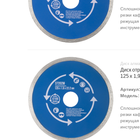
Сплошной
резки ка
режущая 
инструме
Диск алма
Диск от
125 х 1,9
Артикул
Модель:
Сплошной
резки ка
режущая 
инструме