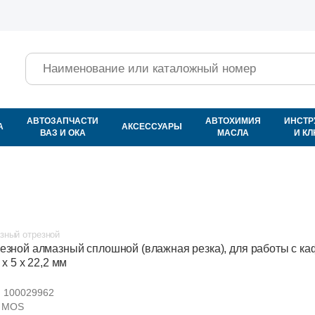
Поиск
АВТОЗАПЧАСТИ
АВТОХИМИЯ
ИНСТР
А
АКСЕССУАРЫ
ВАЗ И ОКА
МАСЛА
И К
зный отрезной
резной алмазный сплошной (влажная резка), для работы с ка
 х 5 х 22,2 мм
:
100029962
MOS