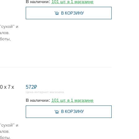
В наличии:
101 шт. в 1 магазине
В КОРЗИНУ
сухой'' и
алов.
боты,
 х 7 х
572₽
Цена интернет магазина
В наличии:
101 шт. в 1 магазине
В КОРЗИНУ
сухой'' и
алов.
боты,