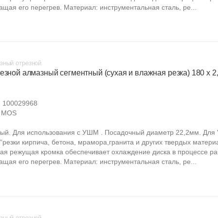
ащая его перегрев. Материал: инструментальная сталь, ре...
зный отрезной
езной алмазный сегментный (сухая и влажная резка) 180 х 2,2
:
100029968
MOS
ый. Для использования с УШМ . Посадочный диаметр 22,2мм. Для ''
''резки кирпича, бетона, мрамора,гранита и других твердых матери
ая режущая кромка обеспечивает охлаждение диска в процессе ра
ащая его перегрев. Материал: инструментальная сталь, ре...
зный отрезной