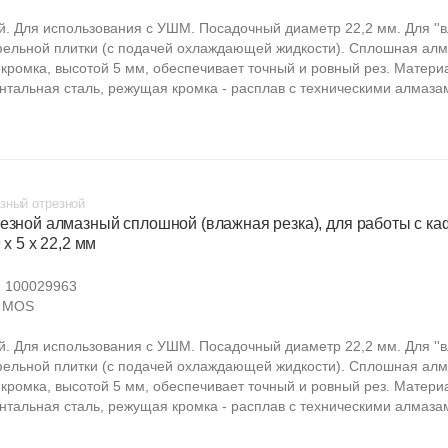
. Для использования с УШМ. Посадочный диаметр 22,2 мм. Для ''в
фельной плитки (с подачей охлаждающей жидкости). Сплошная ал
кромка, высотой 5 мм, обеспечивает точный и ровный рез. Матери
нтальная сталь, режущая кромка - расплав с техническими алмазам
зный отрезной
резной алмазный сплошной (влажная резка), для работы с ка
 х 5 х 22,2 мм
:
100029963
MOS
. Для использования с УШМ. Посадочный диаметр 22,2 мм. Для ''в
фельной плитки (с подачей охлаждающей жидкости). Сплошная ал
кромка, высотой 5 мм, обеспечивает точный и ровный рез. Матери
нтальная сталь, режущая кромка - расплав с техническими алмазам