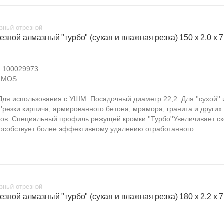
зный отрезной
езной алмазный "турбо" (сухая и влажная резка) 150 х 2,0 х 7
:
100029973
MOS
. Для использования с УШМ. Посадочный диаметр 22,2. Для ''сухой'' 
''резки кирпича, армированного бетона, мрамора, гранита и других
ов. Специальный профиль режущей кромки ''Турбо''Увеличивает ск
пособствует более эффективному удалению отработанного...
зный отрезной
езной алмазный "турбо" (сухая и влажная резка) 180 х 2,2 х 7