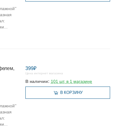
лажной''
мазная
ал:
и...
фелем,
399₽
Цена интернет магазина
В наличии:
101 шт. в 1 магазине
В КОРЗИНУ
лажной''
мазная
ал:
и...