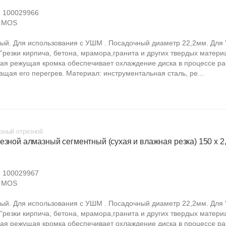
:
100029966
MOS
ый. Для использования с УШМ . Посадочный диаметр 22,2мм. Для ''
''резки кирпича, бетона, мрамора,гранита и других твердых матери
ая режущая кромка обеспечивает охлаждение диска в процессе ра
ащая его перегрев. Материал: инструментальная сталь, ре...
зный отрезной
езной алмазный сегментный (сухая и влажная резка) 150 х 2,0
:
100029967
MOS
ый. Для использования с УШМ . Посадочный диаметр 22,2мм. Для ''
''резки кирпича, бетона, мрамора,гранита и других твердых матери
ая режущая кромка обеспечивает охлаждение диска в процессе ра