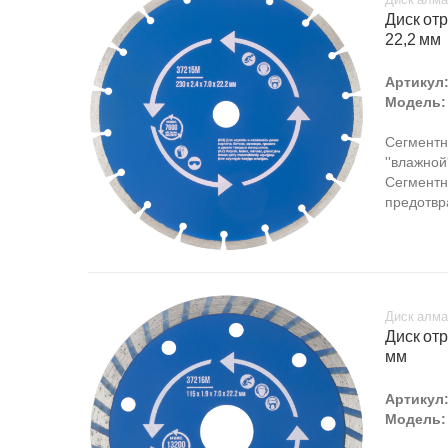
Диск отр
22,2 мм
Артикул
Модель:
Сегментн
''влажной
Сегментн
предотвр
Диск алма
Диск отр
мм
Артикул
Модель: