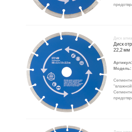
предотвр
Диск алма
Диск отр
22,2 мм
Артикул
Модель:
Сегментн
''влажной
Сегментн
предотвр
Диск алма