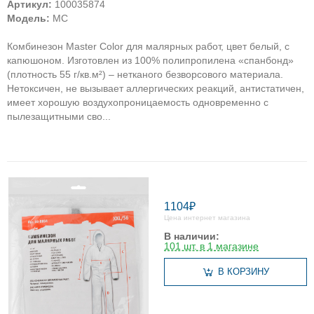
Артикул:
100035874
Модель:
MC
Комбинезон Master Color для малярных работ, цвет белый, с
капюшоном. Изготовлен из 100% полипропилена «cпанбонд»
(плотность 55 г/кв.м²) – нетканого безворсового материала.
Нетоксичен, не вызывает аллергических реакций, антистатичен,
имеет хорошую воздухопроницаемость одновременно с
пылезащитными сво...
1104₽
Цена интернет магазина
В наличии:
101 шт. в 1 магазине
В КОРЗИНУ