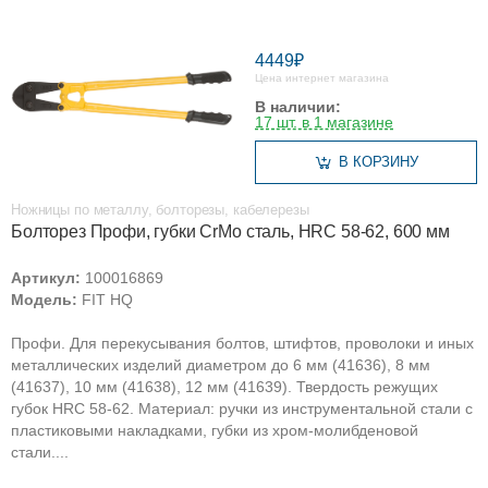
4449₽
Цена интернет магазина
В наличии:
17 шт. в 1 магазине
В КОРЗИНУ
Ножницы по металлу, болторезы, кабелерезы
Болторез Профи, губки CrMo сталь, HRC 58-62, 600 мм
Артикул:
100016869
Модель:
FIT HQ
Профи. Для перекусывания болтов, штифтов, проволоки и иных
металлических изделий диаметром до 6 мм (41636), 8 мм
(41637), 10 мм (41638), 12 мм (41639). Твердость режущих
губок HRC 58-62. Материал: ручки из инструментальной стали с
пластиковыми накладками, губки из хром-молибденовой
стали....