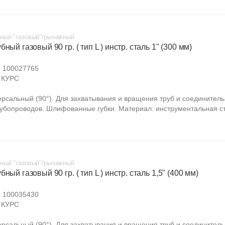
ный "газовый"/рычажный
бный газовый 90 гр. ( тип L ) инстр. сталь 1" (300 мм)
:
100027765
КУРС
ерсальный (90°). Для захватывания и вращения труб и соединител
рубопроводов. Шлифованные губки. Материал: инструментальная ст
ный "газовый"/рычажный
бный газовый 90 гр. ( тип L ) инстр. сталь 1,5" (400 мм)
:
100035430
КУРС
ерсальный (90°). Для захватывания и вращения труб и соединител