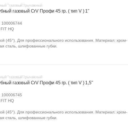
ный "газовый"/рычажный
бный газовый CrV Профи 45 гр. ( тип V ) 1"
:
100006744
FIT HQ
вой (45°). Для профессионального использования. Материал: хром-
ая сталь, шлифованные губки.
ный "газовый"/рычажный
бный газовый CrV Профи 45 гр. ( тип V ) 1,5"
:
100006745
FIT HQ
вой (45°). Для профессионального использования. Материал: хром-
ая сталь, шлифованные губки.