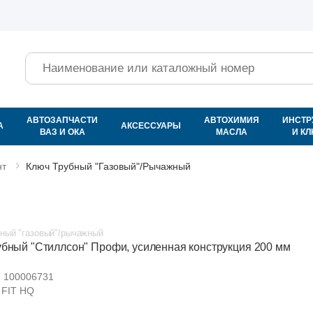
Поиск
АВТОЗАПЧАСТИ
АВТОХИМИЯ
ИНСТР
А
АКСЕССУАРЫ
ВАЗ И ОКА
МАСЛА
И К
нт
Ключ Трубный "газовый"/рычажный
ный "газовый"/рычажный
убный "Стиллсон" Профи, усиленная конструкция 200 мм
:
100006731
FIT HQ