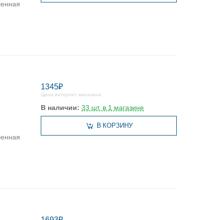
ленная
1345₽
Цена интернет магазина
В наличии:
33 шт. в 1 магазине
В КОРЗИНУ
ленная
1693₽