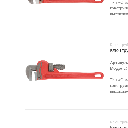
Тип «Сти
конструкц
высококач
Ключ труб
Ключ тр
Артикул
Модель:
Тип «Сти
конструкц
высококач
Ключ труб
Ключ тр