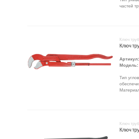
частей т
Ключ труб
Ключ тру
Артикул
Модель:
Тип угло
обеспечи
Материал
Ключ труб
Ключ тру