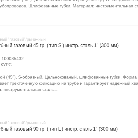
рубопроводов. Шлифованные губки. Материал: инструментальная ст
ный "газовый"/рычажный
бный газовый 45 гр. ( тип S ) инстр. сталь 1" (300 мм)
:
100035432
КУРС
вой (45º), S-образный. Цельнокованый, шлифованные губки. Форма 
вает трехточечную фиксацию на трубе и гарантирует надежный хва
: инструментальная сталь....
ный "газовый"/рычажный
бный газовый 90 гр. ( тип L ) инстр. сталь 1" (300 мм)