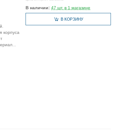
В наличии:
47 шт. в 1 магазине
В КОРЗИНУ
й.
я корпуса
т
ериал...