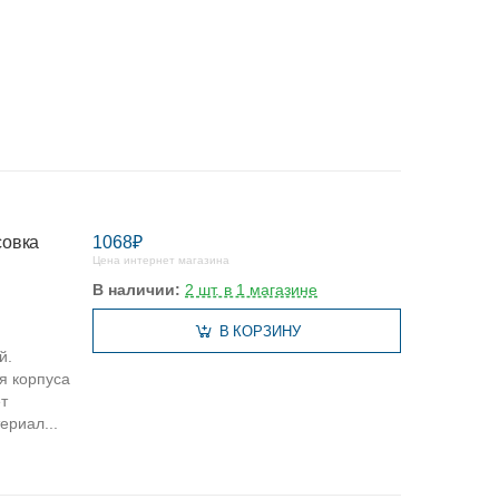
совка
1068₽
Цена интернет магазина
В наличии:
2 шт. в 1 магазине
В КОРЗИНУ
й.
я корпуса
т
ериал...