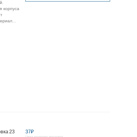
й.
я корпуса
т
ериал...
вка 23
37₽
Цена интернет магазина