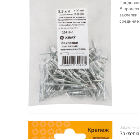
Предназн
В процес
заклепки
соединяе
Заклепки 
Заклепк