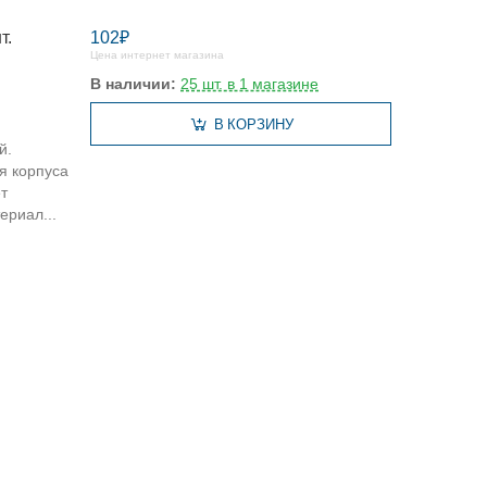
т.
102₽
Цена интернет магазина
В наличии:
25 шт. в 1 магазине
В КОРЗИНУ
й.
я корпуса
т
ериал...