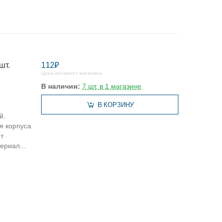
шт.
112₽
Цена интернет магазина
В наличии:
7 шт. в 1 магазине
В КОРЗИНУ
й.
я корпуса
т
ериал...