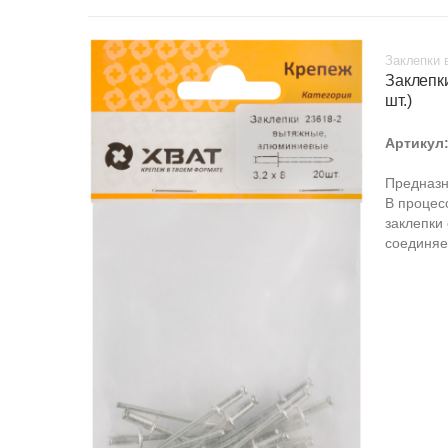
Заклепки 
Заклепк
шт.)
Артикул
Предназн
В процес
заклепки
соединяе