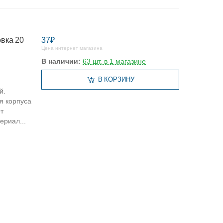
вка 20
37₽
Цена интернет магазина
В наличии:
63 шт. в 1 магазине
В КОРЗИНУ
й.
я корпуса
т
ериал...