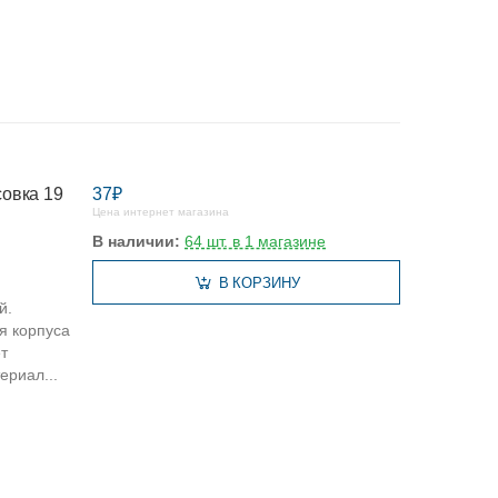
совка 19
37₽
Цена интернет магазина
В наличии:
64 шт. в 1 магазине
В КОРЗИНУ
й.
я корпуса
т
ериал...