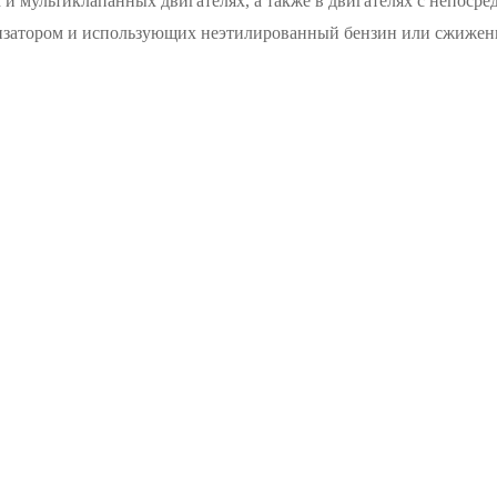
и мультиклапанных двигателях, а также в двигателях с непоср
изатором и использующих неэтилированный бензин или сжиженны