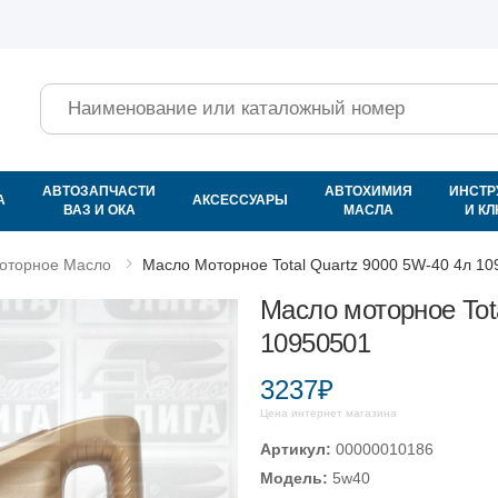
Поиск
АВТОЗАПЧАСТИ
АВТОХИМИЯ
ИНСТР
А
АКСЕССУАРЫ
ВАЗ И ОКА
МАСЛА
И К
Моторное Масло
Масло Моторное Total Quartz 9000 5W-40 4л 1
Масло моторное Tot
10950501
3237₽
Цена интернет магазина
Артикул:
00000010186
Модель:
5w40